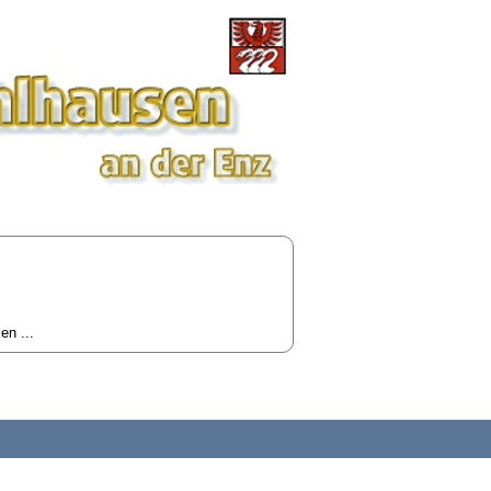
n ...